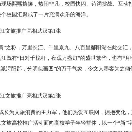
动现场熙熙攘攘，热闹非凡，校园快闪、诗词挑战、互动
整个校园汇聚成了一片充满欢乐的海洋。
衢”之称，万里长江、千里京九、八百里鄱阳湖在此交汇
江既有“日对千桅杆，夜观万盏灯”的盛世繁华，也有“月
九派浔阳郡，分明似画图”的万千气象，令文人墨客为之倾
经成长为文旅消费的主力军，他们热爱互联网，拥抱变化，
文旅高校推广活动面向高校学子年轻群体，以一个“新”