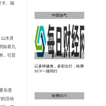
打卡、福
中国油气
，山水灵
明如昼九
倒，引芸
AI大模型
更乐意
哈弗SUV
字的活动