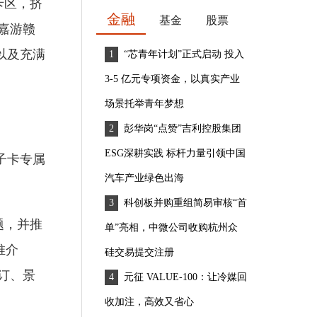
卡区，挤
金融
基金
股票
嘉游赣
以及充满
“芯青年计划”正式启动 投入
3-5 亿元专项资金，以真实产业
场景托举青年梦想
彭华岗“点赞”吉利控股集团
ESG深耕实践 标杆力量引领中国
子卡专属
汽车产业绿色出海
科创板并购重组简易审核“首
题，并推
单”亮相，中微公司收购杭州众
推介
硅交易提交注册
订、景
元征 VALUE-100：让冷媒回
收加注，高效又省心