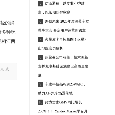
访谈通稿：以专业守护财
富，以长期陪伴家庭
趣创未来 2025年度深蓝车友
年轻的消
理事大会 开启用户运营新篇章
新多种玩
火星皮卡再拓版图！火星7
亮相江西
山地版实力解析
超聚变公司程肇：技术创新
支撑充电基础设施建设高质量发
点 或
展
车凌科技亮相2025WAIC，
助力AI+汽车场景落地
跨境卖家GMV同比增长
250%！！ Yandex Market平台月