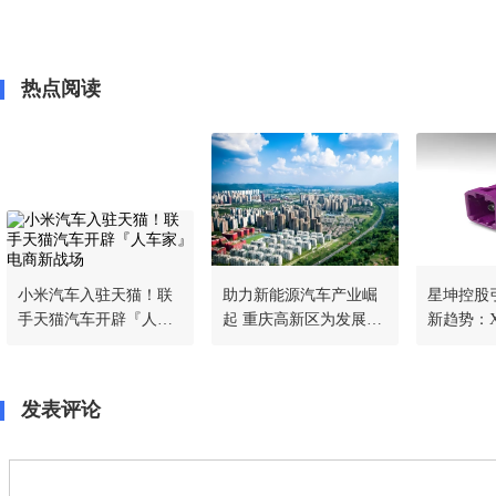
热点阅读
小米汽车入驻天猫！联
助力新能源汽车产业崛
星坤控股
手天猫汽车开辟『人车
起 重庆高新区为发展注
新趋势：X
家』电商新战场
入“芯”动力
NJ05-D 
器！
发表评论