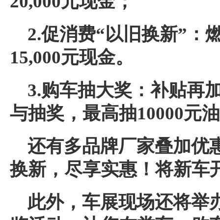
20,000
元
现金
；
2.
促消费“
以旧换新
”
：
15,000
元
现金。
3
.
购车抽大奖
：
补贴再
与抽奖，最高抽
10000
元油
还有多品牌厂家叠加
优
换新，尽享实惠！
将
新车
此外，车展现场还将举