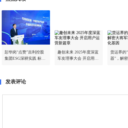
彭华岗“点赞”吉利控股
趣创未来 2025年度深蓝
货运界的
集团ESG深耕实践 标杆
车友理事大会 开启用户
器”，解
力量引领中国汽车产业
运营新篇章
创富场景
绿色出海
发表评论